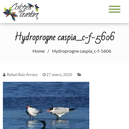
Skip
to
Colores que vuelan
Galerías fotográficas – Rafael Ruiz Arroyo
content
Hydroprogne caspia_c-f-5606
Home
Hydroprogne caspia_c-f-5606
Rafael Ruíz Arroyo
27 enero, 2020