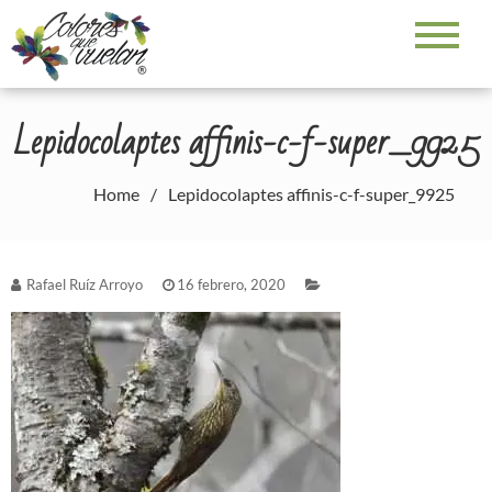
Skip
to
Colores que vuelan
Galerías fotográficas – Rafael Ruiz Arroyo
content
Lepidocolaptes affinis-c-f-super_9925
Home
Lepidocolaptes affinis-c-f-super_9925
Rafael Ruíz Arroyo
16 febrero, 2020