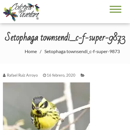
Skip
to
Colores que vuelan
Galerías fotográficas – Rafael Ruiz Arroyo
content
Setophaga townsendi_c-f-super-9873
Home
Setophaga townsendi_c-f-super-9873
Rafael Ruíz Arroyo
16 febrero, 2020