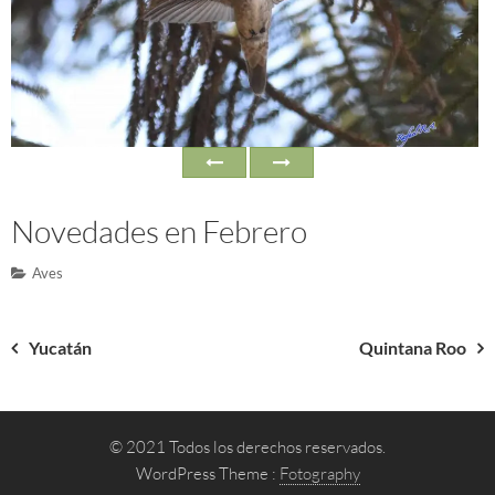
Novedades en Febrero
Aves
Navegación
Yucatán
Quintana Roo
de
entradas
© 2021 Todos los derechos reservados.
WordPress Theme :
Fotography